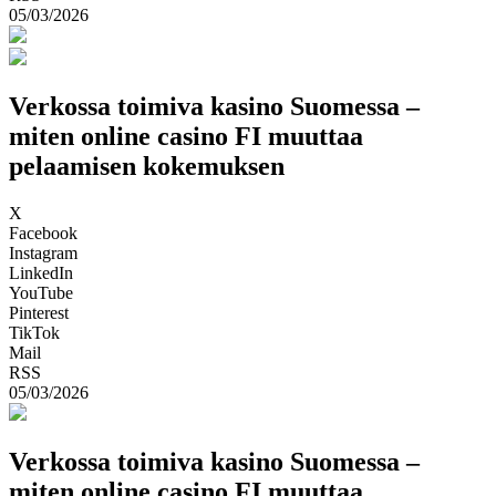
05/03/2026
Verkossa toimiva kasino Suomessa –
miten online casino FI muuttaa
pelaamisen kokemuksen
X
Facebook
Instagram
LinkedIn
YouTube
Pinterest
TikTok
Mail
RSS
05/03/2026
Verkossa toimiva kasino Suomessa –
miten online casino FI muuttaa