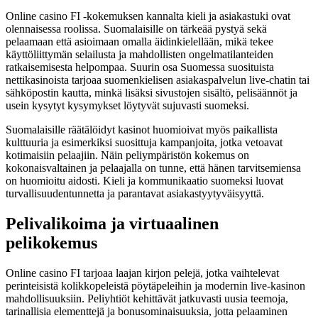
Online casino FI -kokemuksen kannalta kieli ja asiakastuki ovat
olennaisessa roolissa. Suomalaisille on tärkeää pystyä sekä
pelaamaan että asioimaan omalla äidinkielellään, mikä tekee
käyttöliittymän selailusta ja mahdollisten ongelmatilanteiden
ratkaisemisesta helpompaa. Suurin osa Suomessa suosituista
nettikasinoista tarjoaa suomenkielisen asiakaspalvelun live-chatin tai
sähköpostin kautta, minkä lisäksi sivustojen sisältö, pelisäännöt ja
usein kysytyt kysymykset löytyvät sujuvasti suomeksi.
Suomalaisille räätälöidyt kasinot huomioivat myös paikallista
kulttuuria ja esimerkiksi suosittuja kampanjoita, jotka vetoavat
kotimaisiin pelaajiin. Näin peliympäristön kokemus on
kokonaisvaltainen ja pelaajalla on tunne, että hänen tarvitsemiensa
on huomioitu aidosti. Kieli ja kommunikaatio suomeksi luovat
turvallisuudentunnetta ja parantavat asiakastyytyväisyyttä.
Pelivalikoima ja virtuaalinen
pelikokemus
Online casino FI tarjoaa laajan kirjon pelejä, jotka vaihtelevat
perinteisistä kolikkopeleistä pöytäpeleihin ja modernin live-kasinon
mahdollisuuksiin. Peliyhtiöt kehittävät jatkuvasti uusia teemoja,
tarinallisia elementtejä ja bonusominaisuuksia, jotta pelaaminen