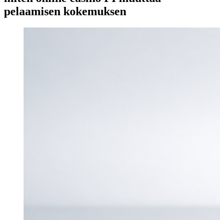
pelaamisen kokemuksen