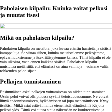
Paholaisen kilpailu: Kuinka voitat pelkosi
ja muutat itsesi
Mikä on paholaisen kilpailu?
Paholaisen kilpailu on metafora, joka kuvaa elämän haasteita ja sisäisiä
kamppailuja. Se viittaa siihen, kuinka me taistelemme pelkojemme,
epävarmuuksiemme ja itsekriittisyytemme kanssa. Tämä kilpailu ei ole
vain ulkoista, vaan ennen kaikkea sisäistä. Paholaisen kilpailu
muistuttaa meitä siitä, että elämässä on aina valintoja – voimme valita
rohkeuden pelon sijaan.
Pelkojen tunnistaminen
Ensimmäinen askel pelkojen voittamisessa on niiden tunnistaminen.
Usein pelot voivat olla piilossa syvällä tietoisuudessamme. Ne voivat
liittyä epäonnistumiseen, hylkäämiseen tai jopa menettämiseen. Kysy
itseltäsi: Mitkä asiat estävät minua etenemästä elämässäni? Kirjoita
pelkosi ylös. Tämä voi auttaa sinua näkemään ne konkreettisesti ja