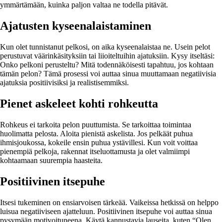
ymmärtämään, kuinka paljon valtaa ne todella pitävät.
Ajatusten kyseenalaistaminen
Kun olet tunnistanut pelkosi, on aika kyseenalaistaa ne. Usein pelot
perustuvat väärinkäsityksiin tai liioiteltuihin ajatuksiin. Kysy itseltäsi:
Onko pelkoni perusteltu? Mitä todennäköisesti tapahtuu, jos kohtaan
tämän pelon? Tämä prosessi voi auttaa sinua muuttamaan negatiivisia
ajatuksia positiivisiksi ja realistisemmiksi.
Pienet askeleet kohti rohkeutta
Rohkeus ei tarkoita pelon puuttumista. Se tarkoittaa toimintaa
huolimatta pelosta. Aloita pienistä askelista. Jos pelkäät puhua
ihmisjoukossa, kokeile ensin puhua ystävillesi. Kun voit voittaa
pienempiä pelkoja, rakennat itseluottamusta ja olet valmiimpi
kohtaamaan suurempia haasteita.
Positiivinen itsepuhe
Itsesi tukeminen on ensiarvoisen tärkeää. Vaikeissa hetkissä on helppo
luisua negatiiviseen ajatteluun. Positiivinen itsepuhe voi auttaa sinua
pysymään motivoituneena. Käytä kannustavia lauseita, kuten “Olen