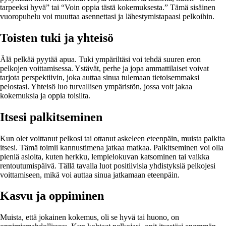
tarpeeksi hyvä” tai “Voin oppia tästä kokemuksesta.” Tämä sisäinen
vuoropuhelu voi muuttaa asennettasi ja lähestymistapaasi pelkoihin.
Toisten tuki ja yhteisö
Älä pelkää pyytää apua. Tuki ympäriltäsi voi tehdä suuren eron
pelkojen voittamisessa. Ystävät, perhe ja jopa ammattilaiset voivat
tarjota perspektiivin, joka auttaa sinua tulemaan tietoisemmaksi
pelostasi. Yhteisö luo turvallisen ympäristön, jossa voit jakaa
kokemuksia ja oppia toisilta.
Itsesi palkitseminen
Kun olet voittanut pelkosi tai ottanut askeleen eteenpäin, muista palkita
itsesi. Tämä toimii kannustimena jatkaa matkaa. Palkitseminen voi olla
pieniä asioita, kuten herkku, lempielokuvan katsominen tai vaikka
rentoutumispäivä. Tällä tavalla luot positiivisia yhdistyksiä pelkojesi
voittamiseen, mikä voi auttaa sinua jatkamaan eteenpäin.
Kasvu ja oppiminen
Muista, että jokainen kokemus, oli se hyvä tai huono, on