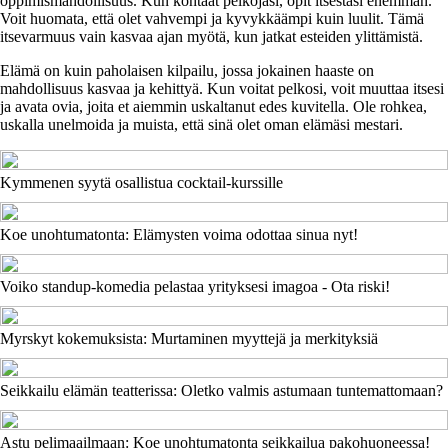
oppimismahdollisuus. Kun kohtaat pelkojasi, opit itsestäsi enemmän.
Voit huomata, että olet vahvempi ja kyvykkäämpi kuin luulit. Tämä
itsevarmuus vain kasvaa ajan myötä, kun jatkat esteiden ylittämistä.
Elämä on kuin paholaisen kilpailu, jossa jokainen haaste on
mahdollisuus kasvaa ja kehittyä. Kun voitat pelkosi, voit muuttaa itsesi
ja avata ovia, joita et aiemmin uskaltanut edes kuvitella. Ole rohkea,
uskalla unelmoida ja muista, että sinä olet oman elämäsi mestari.
Kymmenen syytä osallistua cocktail-kurssille
Koe unohtumatonta: Elämysten voima odottaa sinua nyt!
Voiko standup-komedia pelastaa yrityksesi imagoa - Ota riski!
Myrskyt kokemuksista: Murtaminen myyttejä ja merkityksiä
Seikkailu elämän teatterissa: Oletko valmis astumaan tuntemattomaan?
Astu pelimaailmaan: Koe unohtumatonta seikkailua pakohuoneessa!