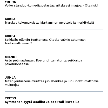
YRITYS
Voiko standup-komedia pelastaa yrityksesi imagoa - Ota riski!
KOKEA
Myrskyt kokemuksista: Murtaminen myyttejä ja merkityksiä
KOKEA
Seikkailu elämän teatterissa: Oletko valmis astumaan
tuntemattomaan?
MIEHET
Astu pelimaailmaan: Koe unohtumatonta seikkailua
pakohuoneessa!
JUHLA
Miten jouluateria muuttaa juhlahenkeä ja luo unohtumattomia
muistoja?
YRITYS
Kymmenen syytä osallistua cocktail-kurssille