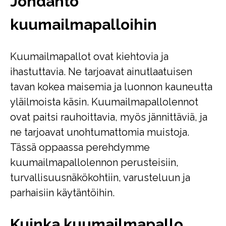
Johdanto
kuumailmapalloihin
Kuumailmapallot ovat kiehtovia ja
ihastuttavia. Ne tarjoavat ainutlaatuisen
tavan kokea maisemia ja luonnon kauneutta
yläilmoista käsin. Kuumailmapallolennot
ovat paitsi rauhoittavia, myös jännittäviä, ja
ne tarjoavat unohtumattomia muistoja.
Tässä oppaassa perehdymme
kuumailmapallolennon perusteisiin,
turvallisuusnäkökohtiin, varusteluun ja
parhaisiin käytäntöihin.
Kuinka kuumailmapallo