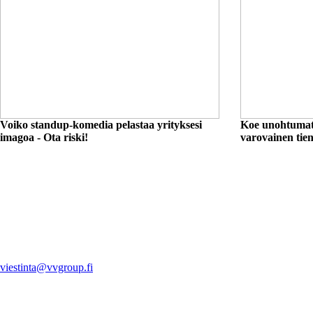
Voiko standup-komedia pelastaa yrityksesi
Koe unohtumato
imagoa - Ota riski!
varovainen tien
viestinta@vvgroup.fi