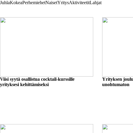
Juhla
Kokea
Perhe
miehet
Naiset
Yritys
Aktiviteetit
Lahjat
Viisi syytä osallistua cocktail-kurssille
Yrityksen joulu
yrityksesi kehittämiseksi
unohtumaton