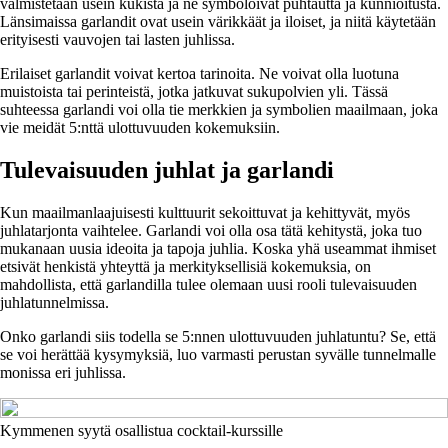
valmistetaan usein kukista ja ne symboloivat puhtautta ja kunnioitusta.
Länsimaissa garlandit ovat usein värikkäät ja iloiset, ja niitä käytetään
erityisesti vauvojen tai lasten juhlissa.
Erilaiset garlandit voivat kertoa tarinoita. Ne voivat olla luotuna
muistoista tai perinteistä, jotka jatkuvat sukupolvien yli. Tässä
suhteessa garlandi voi olla tie merkkien ja symbolien maailmaan, joka
vie meidät 5:nttä ulottuvuuden kokemuksiin.
Tulevaisuuden juhlat ja garlandi
Kun maailmanlaajuisesti kulttuurit sekoittuvat ja kehittyvät, myös
juhlatarjonta vaihtelee. Garlandi voi olla osa tätä kehitystä, joka tuo
mukanaan uusia ideoita ja tapoja juhlia. Koska yhä useammat ihmiset
etsivät henkistä yhteyttä ja merkityksellisiä kokemuksia, on
mahdollista, että garlandilla tulee olemaan uusi rooli tulevaisuuden
juhlatunnelmissa.
Onko garlandi siis todella se 5:nnen ulottuvuuden juhlatuntu? Se, että
se voi herättää kysymyksiä, luo varmasti perustan syvälle tunnelmalle
monissa eri juhlissa.
Kymmenen syytä osallistua cocktail-kurssille