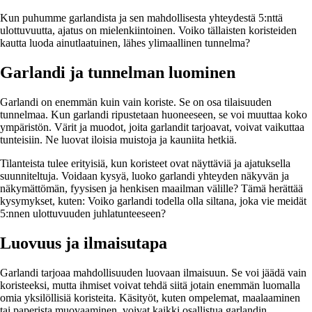
Kun puhumme garlandista ja sen mahdollisesta yhteydestä 5:nttä
ulottuvuutta, ajatus on mielenkiintoinen. Voiko tällaisten koristeiden
kautta luoda ainutlaatuinen, lähes ylimaallinen tunnelma?
Garlandi ja tunnelman luominen
Garlandi on enemmän kuin vain koriste. Se on osa tilaisuuden
tunnelmaa. Kun garlandi ripustetaan huoneeseen, se voi muuttaa koko
ympäristön. Värit ja muodot, joita garlandit tarjoavat, voivat vaikuttaa
tunteisiin. Ne luovat iloisia muistoja ja kauniita hetkiä.
Tilanteista tulee erityisiä, kun koristeet ovat näyttäviä ja ajatuksella
suunniteltuja. Voidaan kysyä, luoko garlandi yhteyden näkyvän ja
näkymättömän, fyysisen ja henkisen maailman välille? Tämä herättää
kysymykset, kuten: Voiko garlandi todella olla siltana, joka vie meidät
5:nnen ulottuvuuden juhlatunteeseen?
Luovuus ja ilmaisutapa
Garlandi tarjoaa mahdollisuuden luovaan ilmaisuun. Se voi jäädä vain
koristeeksi, mutta ihmiset voivat tehdä siitä jotain enemmän luomalla
omia yksilöllisiä koristeita. Käsityöt, kuten ompelemat, maalaaminen
tai paperista muovaaminen, voivat kaikki osallistua garlandin