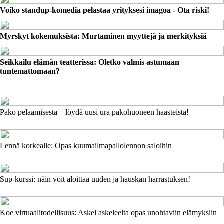
Voiko standup-komedia pelastaa yrityksesi imagoa - Ota riski!
Myrskyt kokemuksista: Murtaminen myyttejä ja merkityksiä
Seikkailu elämän teatterissa: Oletko valmis astumaan
tuntemattomaan?
Pako pelaamisesta – löydä uusi ura pakohuoneen haasteista!
Lennä korkealle: Opas kuumailmapallolennon saloihin
Sup-kurssi: näin voit aloittaa uuden ja hauskan harrastuksen!
Koe virtuaalitodellisuus: Askel askeleelta opas unohtaviin elämyksiin