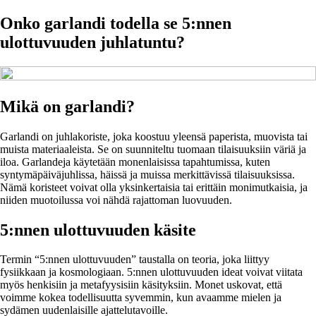
Onko garlandi todella se 5:nnen
ulottuvuuden juhlatuntu?
Mikä on garlandi?
Garlandi on juhlakoriste, joka koostuu yleensä paperista, muovista tai
muista materiaaleista. Se on suunniteltu tuomaan tilaisuuksiin väriä ja
iloa. Garlandeja käytetään monenlaisissa tapahtumissa, kuten
syntymäpäiväjuhlissa, häissä ja muissa merkittävissä tilaisuuksissa.
Nämä koristeet voivat olla yksinkertaisia tai erittäin monimutkaisia, ja
niiden muotoilussa voi nähdä rajattoman luovuuden.
5:nnen ulottuvuuden käsite
Termin “5:nnen ulottuvuuden” taustalla on teoria, joka liittyy
fysiikkaan ja kosmologiaan. 5:nnen ulottuvuuden ideat voivat viitata
myös henkisiin ja metafyysisiin käsityksiin. Monet uskovat, että
voimme kokea todellisuutta syvemmin, kun avaamme mielen ja
sydämen uudenlaisille ajattelutavoille.