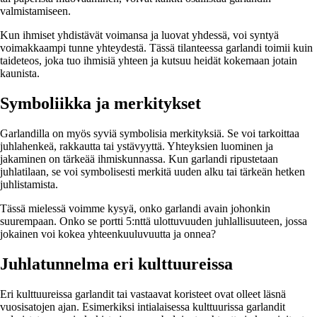
valmistamiseen.
Kun ihmiset yhdistävät voimansa ja luovat yhdessä, voi syntyä
voimakkaampi tunne yhteydestä. Tässä tilanteessa garlandi toimii kuin
taideteos, joka tuo ihmisiä yhteen ja kutsuu heidät kokemaan jotain
kaunista.
Symboliikka ja merkitykset
Garlandilla on myös syviä symbolisia merkityksiä. Se voi tarkoittaa
juhlahenkeä, rakkautta tai ystävyyttä. Yhteyksien luominen ja
jakaminen on tärkeää ihmiskunnassa. Kun garlandi ripustetaan
juhlatilaan, se voi symbolisesti merkitä uuden alku tai tärkeän hetken
juhlistamista.
Tässä mielessä voimme kysyä, onko garlandi avain johonkin
suurempaan. Onko se portti 5:nttä ulottuvuuden juhlallisuuteen, jossa
jokainen voi kokea yhteenkuuluvuutta ja onnea?
Juhlatunnelma eri kulttuureissa
Eri kulttuureissa garlandit tai vastaavat koristeet ovat olleet läsnä
vuosisatojen ajan. Esimerkiksi intialaisessa kulttuurissa garlandit