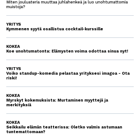
Miten jouluateria muuttaa juhlahenkeä ja luo unohtumattomia
muistoja?
YRITYS
Kymmenen syytä osallistua cocktail-kurssille
KOKEA
Koe unohtumatonta: Elämysten voima odottaa sinua nyt!
YRITYS
Voiko standup-komedia pelastaa yrityksesi imagoa - Ota
riski!
KOKEA
Myrskyt kokemuksista: Murtaminen myyttejä ja
merkityksiä
KOKEA
Seikkailu elämän teatterissa: Oletko valmis astumaan
tuntemattomaan?