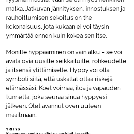
matka. Jatkuvan jännityksen, innostuksen ja
rauhoittumisen sekoitus on the
kokonaisuus, jota kukaan ei voi täysin
ymmärtää ennen kuin kokea sen itse.
Monille hyppääminen on vain alku – se voi
avata ovia uusille seikkailuille, rohkeudelle
ja itsensä ylittämiselle. Hyppy voi olla
symboli siitä, että uskallat ottaa riskejä
elämässäsi. Koet voimaa, iloa ja vapauden
tunnetta, joka seuraa sinua hyppyesi
jälkeen. Olet avannut oven uuteen
maailmaan.
YRITYS
Kymmenen syytä osallistua cocktail-kurssille