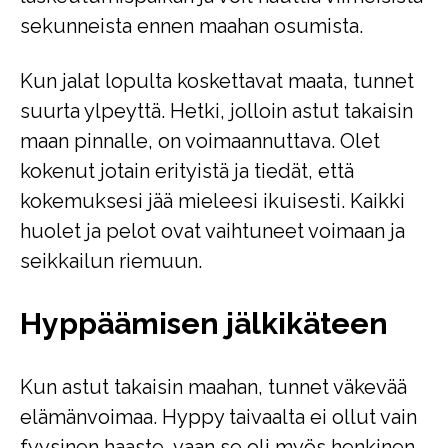
sekunneista ennen maahan osumista.
Kun jalat lopulta koskettavat maata, tunnet
suurta ylpeyttä. Hetki, jolloin astut takaisin
maan pinnalle, on voimaannuttava. Olet
kokenut jotain erityistä ja tiedät, että
kokemuksesi jää mieleesi ikuisesti. Kaikki
huolet ja pelot ovat vaihtuneet voimaan ja
seikkailun riemuun.
Hyppäämisen jälkikäteen
Kun astut takaisin maahan, tunnet väkevää
elämänvoimaa. Hyppy taivaalta ei ollut vain
fyysinen haaste, vaan se oli myös henkinen