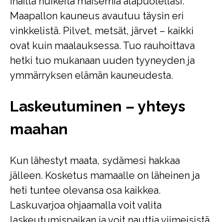
ihailla huikeita maisemia alapuolellasi.
Maapallon kauneus avautuu täysin eri
vinkkelistä. Pilvet, metsät, järvet – kaikki
ovat kuin maalauksessa. Tuo rauhoittava
hetki tuo mukanaan uuden tyyneyden ja
ymmärryksen elämän kauneudesta.
Laskeutuminen – yhteys
maahan
Kun lähestyt maata, sydämesi hakkaa
jälleen. Kosketus mamaalle on läheinen ja
heti tuntee olevansa osa kaikkea.
Laskuvarjoa ohjaamalla voit valita
laskeutumispaikan ja voit nauttia viimeisistä