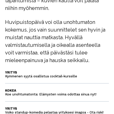
tapahtumista – kuvien kautta voit palata
niihin myöhemmin.
Huvipuistopäivä voi olla unohtumaton
kokemus, jos vain suunnittelet sen hyvin ja
muistat nauttia matkasta. Hyvällä
valmistautumisella ja oikealla asenteella
voit varmistaa, että päivästäsi tulee
mieleenpainuva ja hauska seikkailu.
YRITYS
Kymmenen syytä osallistua cocktail-kurssille
KOKEA
Koe unohtumatonta: Elämysten voima odottaa sinua nyt!
YRITYS
Voiko standup-komedia pelastaa yrityksesi imagoa - Ota riski!