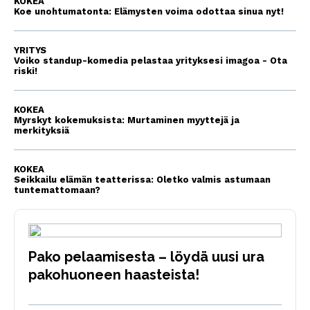
KOKEA
Koe unohtumatonta: Elämysten voima odottaa sinua nyt!
YRITYS
Voiko standup-komedia pelastaa yrityksesi imagoa - Ota
riski!
KOKEA
Myrskyt kokemuksista: Murtaminen myyttejä ja
merkityksiä
KOKEA
Seikkailu elämän teatterissa: Oletko valmis astumaan
tuntemattomaan?
Pako pelaamisesta – löydä uusi ura
pakohuoneen haasteista!