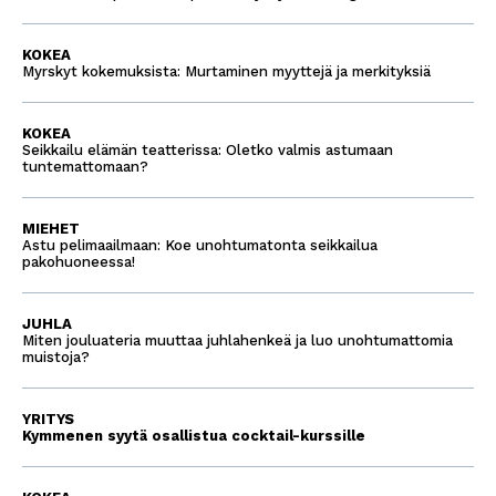
KOKEA
Myrskyt kokemuksista: Murtaminen myyttejä ja merkityksiä
KOKEA
Seikkailu elämän teatterissa: Oletko valmis astumaan
tuntemattomaan?
MIEHET
Astu pelimaailmaan: Koe unohtumatonta seikkailua
pakohuoneessa!
JUHLA
Miten jouluateria muuttaa juhlahenkeä ja luo unohtumattomia
muistoja?
YRITYS
Kymmenen syytä osallistua cocktail-kurssille