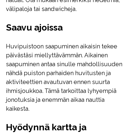
haluat. Ota mukaan esimerkiksi hedelmiä,
välipaloja tai sandwicheja.
Saavu ajoissa
Huvipuistoon saapuminen aikaisin tekee
päivästäsi miellyttävämmän. Aikainen
saapuminen antaa sinulle mahdollisuuden
nähdä puiston parhaiden huvitusten ja
aktiviteettien avautuvan ennen suurta
ihmisjoukkoa. Tämä tarkoittaa lyhyempiä
jonotuksia ja enemmän aikaa nauttia
kaikesta.
Hyödynnä kartta ja